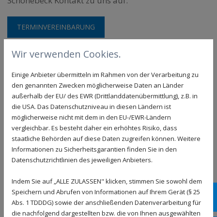
Schönebeck Kontakt zu uns auf.
TERMINVEREINBARUNG
Wir verwenden Cookies.
Einige Anbieter übermitteln im Rahmen von der Verarbeitung zu
den genannten Zwecken möglicherweise Daten an Länder
Echthaar-Perücke beim Experten kaufen
außerhalb der EU/ des EWR (Drittlanddatenübermittlung), z.B. in
für Schönebeck
die USA. Das Datenschutzniveau in diesen Ländern ist
möglicherweise nicht mit dem in den EU-/EWR-Ländern
vergleichbar. Es besteht daher ein erhöhtes Risiko, dass
Wenn Sie sich entscheiden, eine Echthaar-Perücke zu
staatliche Behörden auf diese Daten zugreifen können. Weitere
kaufen, sind Sie aus Schönebeck bei den
Informationen zu Sicherheitsgarantien finden Sie in den
Zweithaarspezialisten im Friseursalon Söllig genau
Datenschutzrichtlinien des jeweiligen Anbieters.
richtig. Bei der ausführlichen Beratung besprechen
Indem Sie auf „ALLE ZULASSEN" klicken, stimmen Sie sowohl dem
wir mit Ihnen, welche Haarfarbe und welche Frisur
Speichern und Abrufen von Informationen auf Ihrem Gerät (§ 25
Termi
Sie sich wünschen. Diese Beratung ist wichtig, um ein
Abs. 1 TDDDG) sowie der anschließenden Datenverarbeitung für
natürlich wirkendes Ergebnis zu erzielen, mit dem
die nachfolgend dargestellten bzw. die von Ihnen ausgewählten