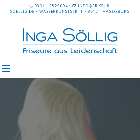
0391 - 2529094
•
INFO@FRISEUR-
SOELLIG.DE
• WASSERKUNSTSTR. 1 • 39124 MAGDEBURG